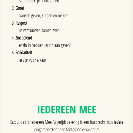
... samen ben je nooit alleen
Groei
... kansen geven, krijgen en nemen
Respect
... in vertrouwen samenleven
Zinspelend
... er zin in hebben, er zin aan geven!
Solidariteit
... er zijn voor elkaar
IEDEREEN MEE
Kazou, da’s is Iedereen Mee. Vrijetijdsbeleving is een basisrecht, dus
iedere
jongere verdient een fantastische vakantie!