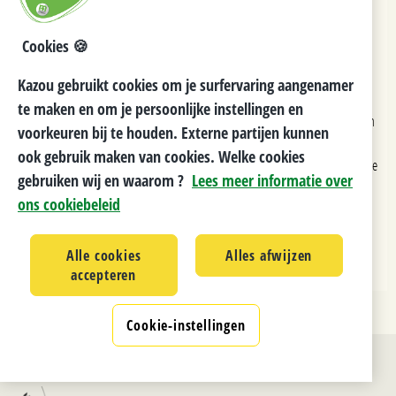
Cookies 🍪
HISTORIEK
Kazou gebruikt cookies om je surfervaring aangenamer
te maken en om je persoonlijke instellingen en
In 1947 vertrokken onze voorgangers voor het eerst op vakantie. Toen heetten
voorkeuren bij te houden. Externe partijen kunnen
we nog
ook gebruik maken van cookies. Welke cookies
'de meisjes en jongens van de Preventieve Luchtkuren'. Welke geschiedenis we
gebruiken wij en waarom ?
Lees meer informatie over
sindsdien doorlopen hebben kan je
hier
lezen.
ons cookiebeleid
Alle cookies
Alles afwijzen
accepteren
Cookie-instellingen
Ontwikkeld door
Cegeka
i.s.m. de Kazouvrijwilligers, v 1.0.0.0
Privacy