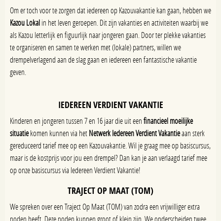
Om er toch voor te zorgen dat iedereen op Kazouvakantie kan gaan, hebben we
Kazou Lokal
in het leven geroepen. Dit zijn vakanties en activiteiten waarbij we
als Kazou letterlijk en figuurlijk naar jongeren gaan. Door ter plekke vakanties
te organiseren en samen te werken met (lokale) partners, willen we
drempelverlagend aan de slag gaan en iedereen een fantastische vakantie
geven.
IEDEREEN VERDIENT VAKANTIE
Kinderen en jongeren tussen 7 en 16 jaar die uit een
financieel moeilijke
situatie
komen kunnen via het
Netwerk Iedereen Verdient Vakantie
aan sterk
gereduceerd tarief mee op een Kazouvakantie. Wil je graag mee op basiscursus,
maar is de kostprijs voor jou een drempel? Dan kan je aan verlaagd tarief mee
op onze basiscursus via Iedereen Verdient Vakantie!
TRAJECT OP MAAT (TOM)
We spreken over een Traject Op Maat (TOM) van zodra een vrijwilliger extra
noden heeft. Deze noden kunnen groot of klein zijn. We onderscheiden twee